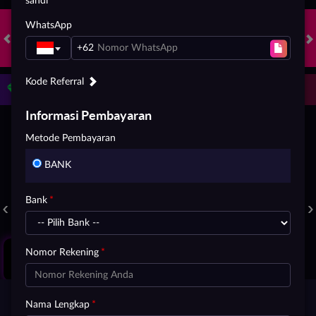
sandi
WhatsApp
+62
HOT GAMES
SLOTS
LIVE CASINO
RACE
TOGEL
OL
Kode Referral
Game Populer
Informasi Pembayaran
Metode Pembayaran
BANK
GATES OF OLYMPUS POP
TREASURES OF AZTEC
GOYANG GAIB
Bank
INFO CUAN
!
Nomor Rekening
FORTUNE GEMS 500
DJ BOOM BOOM
POKER WIN
Nama Lengkap
Beranda
Promosi
Masuk
Hub. Kami
Akun Saya