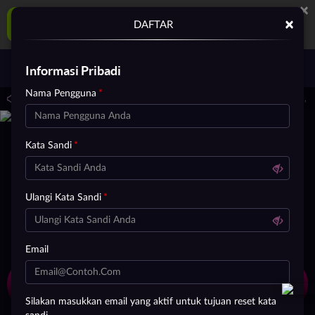
×
GOCAP4D Aplikasi Mobile
×
DAFTAR
UNDUH
Jangan tampilkan lagi hari ini
Informasi Pribadi
Masuk
Daftar
Nama Pengguna
ts pada 30-Jun-2026 dari 14.59.59 sampai 30-Sep-2026 14.59.59. Selama waktu ini, 
Kata Sandi
Ulangi Kata Sandi
JACKPOT
PLAY
Email
IDR
12,675,333,584
Silakan masukkan email yang aktif untuk tujuan reset kata