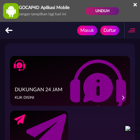
×
GOCAP4D Aplikasi Mobile
UNDUH
Jangan tampilkan lagi hari ini
Masuk
Daftar
DUKUNGAN 24 JAM
KLIK DISINI