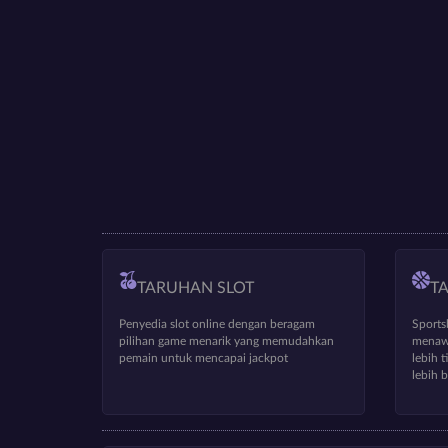
TARUHAN SLOT
T
Penyedia slot online dengan beragam
Sports
pilihan game menarik yang memudahkan
menawa
pemain untuk mencapai jackpot
lebih 
lebih 