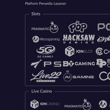
Platform Penyedia Layanan
Slots
Live Casino