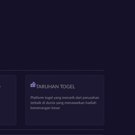
O
TARUHAN TOGEL
Platform togel yang menarik dari perusahan
terbaik di dunia yang menawarkan hadiah
kemenangan besar