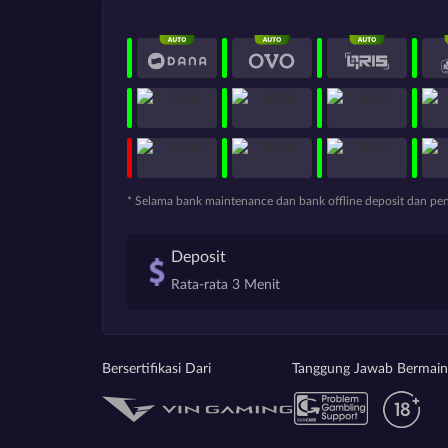
* Selama bank maintenance dan bank offline deposit dan pen
Deposit
Rata-rata 3 Menit
Bersertifikasi Dari
Tanggung Jawab Bermain