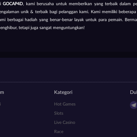
i
GOCAP4D
, kami berusaha untuk memberikan yang terbaik dalam p
engalaman unik & terbaik bagi pelanggan kami. Kami memiliki beberap
ami berbagai hadiah yang benar-benar layak untuk para pemain. Berma
enghibur, tetapi juga sangat menguntungkan!
rm
Kategori
Du
i
Hot Games
Slots
l
Live Casino
Race