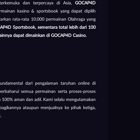
terkemuka dan terpercaya di Asia,
GOCAP4D
rmainan kasino & sportsbook yang dapat dipilih
arkan rata-rata 10.000 permainan Olahraga yang
P4D Sportsbook, sementara total lebih dari 100
 lainnya dapat dimainkan di
GOCAP4D
Casino.
undamental dari pengalaman taruhan online di
rbaharui semua permainan serta proses-proses
a 100% aman dan adil. Kami selalu mengutamakan
agikannya ataupun menjualnya ke pihak ketiga,
.