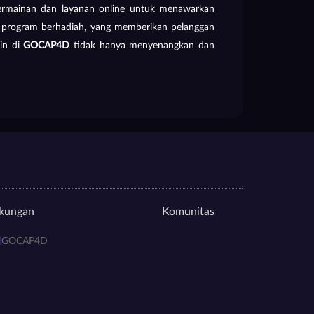
ermainan dan layanan online untuk menawarkan
a program berhadiah, yang memberikan pelanggan
in di
GOCAP4D
tidak hanya menyenangkan dan
kungan
Komunitas
GOCAP4D