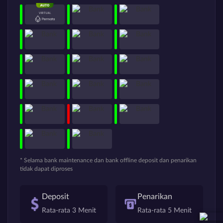
* Selama bank maintenance dan bank offline deposit dan penarikan
tidak dapat diproses
Deposit
Penarikan
Rata-rata 3 Menit
Rata-rata 5 Menit