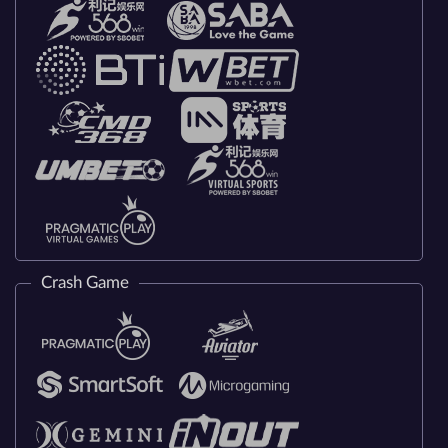
Crash Game