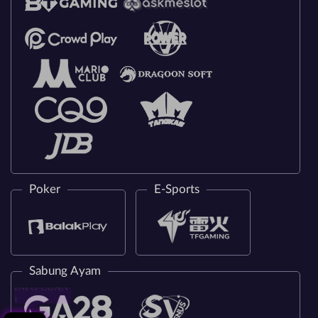
Poker
E-Sports
Sabung Ayam
INFO CUAN
!