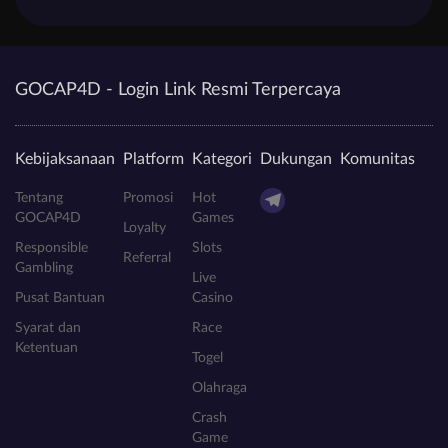
GOCAP4D - Login Link Resmi Terpercaya
Kebijaksanaan
Platform
Kategori
Dukungan
Komunitas
Tentang
Promosi
Hot
GOCAP4D
Games
Loyalty
Responsible
Slots
Referral
Gambling
Live
Pusat Bantuan
Casino
Syarat dan
Race
Ketentuan
Togel
Olahraga
Crash
Game