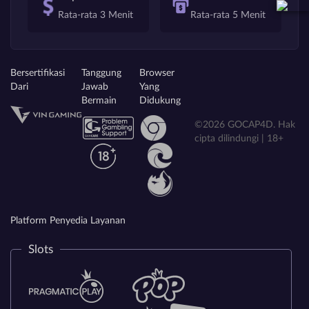
Rata-rata 3 Menit
Rata-rata 5 Menit
Bersertifikasi
Tanggung
Browser
Dari
Jawab
Yang
Bermain
Didukung
©2026 GOCAP4D. Hak
cipta dilindungi | 18+
Platform Penyedia Layanan
Slots