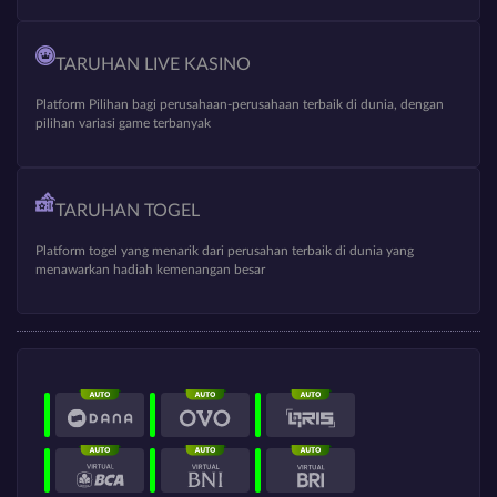
TARUHAN LIVE KASINO
Platform Pilihan bagi perusahaan-perusahaan terbaik di dunia, dengan
pilihan variasi game terbanyak
TARUHAN TOGEL
Platform togel yang menarik dari perusahan terbaik di dunia yang
menawarkan hadiah kemenangan besar