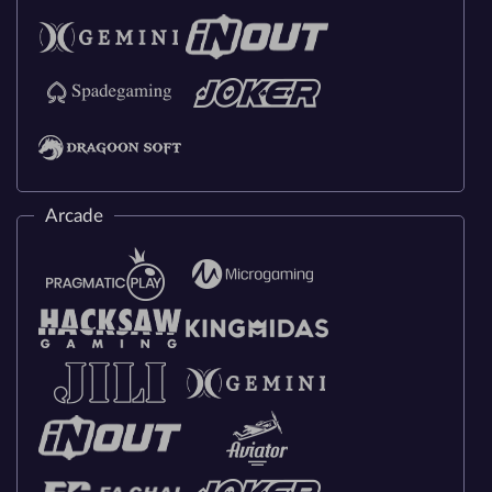
Arcade