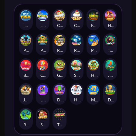
Ice Fish
Lucky Ducky
Chicken Road 2.0
Chicken Road
Forest Arrow
Hamster Run
Penalty Unlimited
Plinko Aztec
Rabbit Road
Rock Paper Scissors
Plinko 1000
Twist
Bubbles
Сoinflip
Goblin-tower
Sweet Keno
Hot-mines
Jogo Do Bicho
Joker Poker
Lucky mines
Double Online
Hilo Joker
Mines
Drop The Billionaire
Robo dice
Stairs
Triple