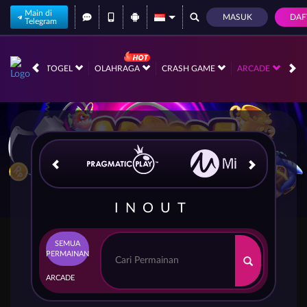
Main di
MASUK
DAF
Telegram
RACE
TOGEL
OLAHRAGA
CRASH GAME
ARCADE
PO
INOUT
SEMUA
PERMAINAN
ARCADE